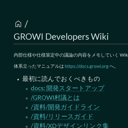
/
home
GROWI Developers Wiki
内部仕様や仕様策定中の議論の内容をメモしていく Wiki
体系立ったマニュアルは
https://docs.growi.org
へ。
最初に読んでおくべきもの
docs: 開発スタートアップ
/GROWI村議とは
/資料/開発ガイドライン
/資料/リリースガイド
/資料/XDデザインリンク集